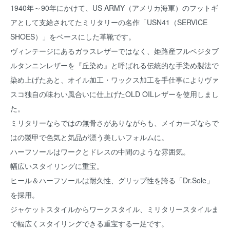
1940年～90年にかけて、US ARMY（アメリカ海軍）のフットギ
アとして支給されてたミリタリーの名作「USN41（SERVICE
SHOES）」をベースにした革靴です。
ヴィンテージにあるガラスレザーではなく、姫路産フルベジタブ
ルタンニンレザーを『丘染め』と呼ばれる伝統的な手染め製法で
染め上げたあと、オイル加工・ワックス加工を手仕事によりヴァ
スコ独自の味わい風合いに仕上げたOLD OILレザーを使用しまし
た。
ミリタリーならではの無骨さがありながらも、メイカーズならで
はの製甲で色気と気品が漂う美しいフォルムに。
ハーフソールはワークとドレスの中間のような雰囲気。
幅広いスタイリングに重宝。
ヒール＆ハーフソールは耐久性、グリップ性を誇る「Dr.Sole」
を採用。
ジャケットスタイルからワークスタイル、ミリタリースタイルま
で幅広くスタイリングできる重宝する一足です。