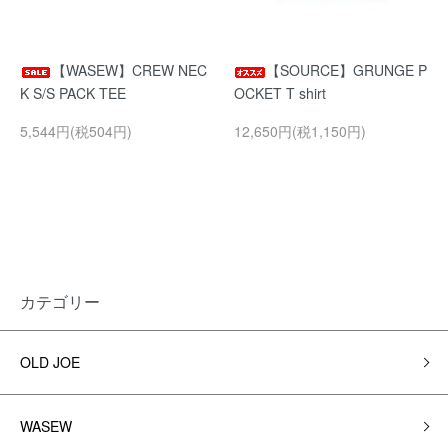
【WASEW】CREW NEC
【SOURCE】GRUNGE P
K S/S PACK TEE
OCKET T shirt
5,544円(税504円)
12,650円(税1,150円)
カテゴリー
OLD JOE
WASEW